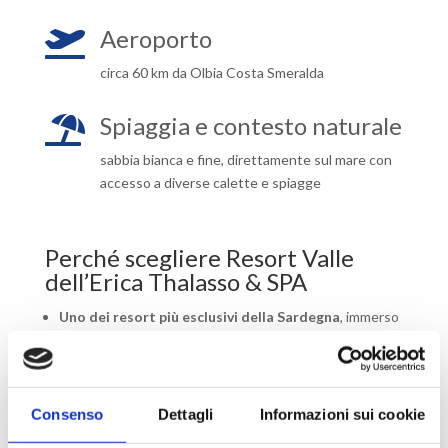
Aeroporto

circa 60 km da Olbia Costa Smeralda
Spiaggia e contesto naturale

sabbia bianca e fine, direttamente sul mare con
accesso a diverse calette e spiagge
Perché scegliere Resort Valle
dell’Erica Thalasso & SPA
Uno dei resort più esclusivi della Sardegna
, immerso
in 28 ettari di natura mediterranea;
posizione panoramica unica con vista sull’Arcipelago
della Maddalena e la Corsica;
Consenso
Dettagli
Informazioni sui cookie
7 spiagge e calette raggiungibili a piedi
;
centro Thalasso & SPA di alto livello;