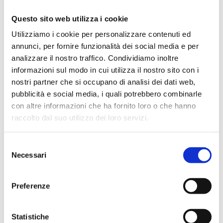
suite eleganti e servizi premium per famiglie e coppie;
Questo sito web utilizza i cookie
ampia offerta gastronomica e numerose attività
Utilizziamo i cookie per personalizzare contenuti ed
sportive.
annunci, per fornire funzionalità dei social media e per
analizzare il nostro traffico. Condividiamo inoltre
informazioni sul modo in cui utilizza il nostro sito con i
nostri partner che si occupano di analisi dei dati web,
INFORMAZIONI
pubblicità e social media, i quali potrebbero combinarle
SULLA STRUTTURA
con altre informazioni che ha fornito loro o che hanno
raccolto dal suo utilizzo dei loro servizi.
RESORT
VALLE DELL’ERICA
Selezione
Necessari
del
THALASSO & SPA
consenso
Preferenze
Statistiche