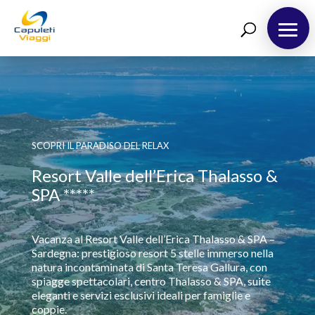
Destinazioni
Richiedi Preventivo
Chi siamo
Blog
SCOPRI IL PARADISO DEL RELAX
Resort Valle dell’Erica Thalasso &
SPA *****
Vacanza al Resort Valle dell’Erica Thalasso & SPA –
Sardegna: prestigioso resort 5 stelle immerso nella
natura incontaminata di Santa Teresa Gallura, con
spiagge spettacolari, centro Thalasso & SPA, suite
eleganti e servizi esclusivi ideali per famiglie e
coppie.