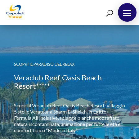
Destinazioni
Richiedi Preventivo
Chi siamo
Blog
SCOPRI IL PARADISO DEL RELAX
Veraclub Reef Oasis Beach
Resort*****
Scopri il Veraclub Reef Oasis Beach Resort: villaggio
5 stelle Veratour a Sharm El Sheikh, in Egitto.
Formula All Inclusive, spiagge bianche mozzafiato,
natura incontaminata, animazione per tutte le età e
comfort tipico “Made in Italy”.