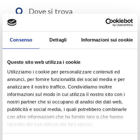
Dove si trova

a 20 km dall’aeroporto di Sharm El Sheikh e 7 km
da Naama Bay.
Consenso
Dettagli
Informazioni sui cookie
Aeroporto

dista circa 20
km
dall’aeroporto di Sharm El
Questo sito web utilizza i cookie
Sheikh
Utilizziamo i cookie per personalizzare contenuti ed
Spiaggia

annunci, per fornire funzionalità dei social media e per
analizzare il nostro traffico. Condividiamo inoltre
privata, di sabbia bianca, situata di fronte al
informazioni sul modo in cui utilizza il nostro sito con i
villaggio.
nostri partner che si occupano di analisi dei dati web,
pubblicità e social media, i quali potrebbero combinarle
con altre informazioni che ha fornito loro o che hanno
raccolto dal suo utilizzo dei loro servizi.
Perché scegliere il Veraclub Reef