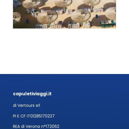
capuletiviaggi.it
di Vertours srl
PI E CF IT01285170237
REA di Verona n°172062