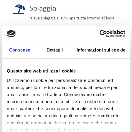
Spiaggia

la sua spiaggia si sviluppa tutta intorno all’isola.
Perché scegliere Reethi Faru
Resort
Consenso
Dettagli
Informazioni sui cookie
Isola tropicale incontaminata
con spiagge
spettacolari e vegetazione lussureggiante;
Questo sito web utilizza i cookie
laguna cristallina e barriera corallina ricca di vita marina;
Utilizziamo i cookie per personalizzare contenuti ed
ampia scelta di ville sulla spiaggia e overwater;
annunci, per fornire funzionalità dei social media e per
atmosfera elegante ma rilassata;
analizzare il nostro traffico. Condividiamo inoltre
ottimo resort per snorkeling, diving e viaggi di nozze.
informazioni sul modo in cui utilizza il nostro sito con i
nostri partner che si occupano di analisi dei dati web,
pubblicità e social media, i quali potrebbero combinarle
con altre informazioni che ha fornito loro o che hanno
INFORMAZIONI
raccolto dal suo utilizzo dei loro servizi.