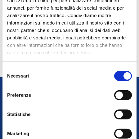
Utilizziamo i cookie per personalizzare contenuti ed
preventivi@capuletiviaggi.it
annunci, per fornire funzionalità dei social media e per
analizzare il nostro traffico. Condividiamo inoltre
informazioni sul modo in cui utilizza il nostro sito con i
nostri partner che si occupano di analisi dei dati web,
pubblicità e social media, i quali potrebbero combinarle
con altre informazioni che ha fornito loro o che hanno
raccolto dal suo utilizzo dei loro servizi.
Selezione
Necessari
del
consenso
Preferenze
capuletiviaggi.it
di Vertours srl
Statistiche
PI E CF IT01285170237
REA di Verona n°172062
Marketing