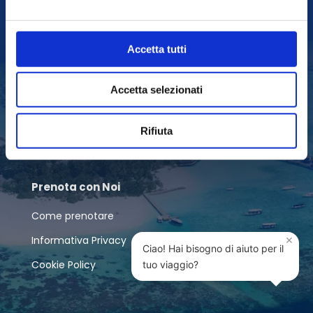
Accetta tutti
La Nostra Azienda
Accetta selezionati
Chi siamo
Blog
Rifiuta
Contatti
Prenota con Noi
Come prenotare
×
Informativa Privacy
Ciao! Hai bisogno di aiuto per il
Cookie Policy
tuo viaggio?